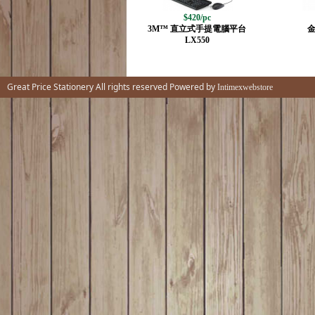
$420/pc
3M™ 直立式手提電腦平台
LX550
Great Price Stationery All rights reserved Powered by
Intimexwebstore