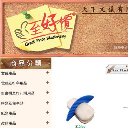
關於至好
文儀用品
電腦及打字用品
釘書機及打孔機用品
簿類及報事貼
紙類用品
改錯用品
$15/pc