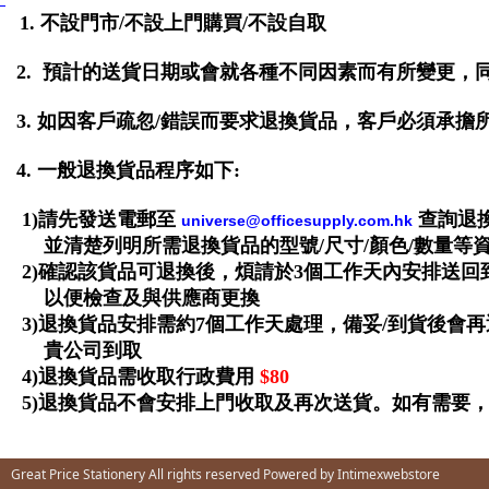
1.
不設門市/不設上門購買/不設自取
2.
預計的送貨日期
或會就各種不同因素而有所變更，
3.
如因客戶疏忽/錯誤而要求退換貨品，客戶必須承擔
4
. 一般退換貨品程序如下:
1)請先發送電郵至
查詢退
universe@officesupply.com.hk
並清楚列
明所需退換貨品的型號/尺寸/顏色/數量等
2)確認該貨品可退換後
，煩請於3個工作天內安排送回
以便檢查及與供應商更換
3)
退換貨品
安排需約7個工作天處理
，備妥/到貨後會
貴公司到取
4)
退換貨品需收取行政費用
$80
5)
退換貨品
不會安排上門收取及再次送貨。如有需要
Great Price Stationery All rights reserved Powered by
Intimexwebstore