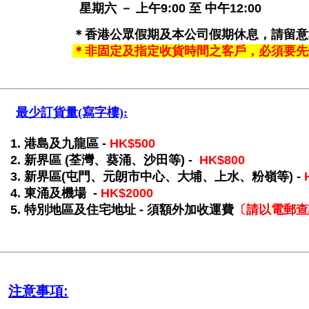
星期六 － 上午9:00 至 中午12:00
＊香港公眾假期及本公司假期休息，請留意本
＊非固定及指定收貨時間之客戶，必須要先
最少訂貨量
(寫字樓)
:
1. 港島及九龍區 -
HK$500
2. 新界區 (荃灣、葵涌、沙田等) -
HK$800
3. 新界區(屯門、元朗市中心、大埔、上水、粉嶺等) -
4. 東涌及機場
-
HK$2000
5.
特別地區及
住宅地址 - 須額外加收運費
〔請以電郵查
注意事項: